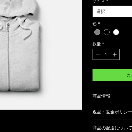
サイズ
*
選択
色
*
数量
*
カ
商品情報
商品の詳細を入力し
返品・返金ポリシ
明に加え、商品の特
しましょう。
返品・返金規約を入
商品の配送につい
だけなかった場合の