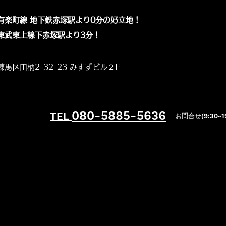
有楽町線 地下鉄赤塚駅より0分の好立地！
​東武東上線下赤塚駅より3分！
練馬区田柄2-32-23 みすずビル２F
080-5885-5636
TEL
お問合せ
(9:30~1