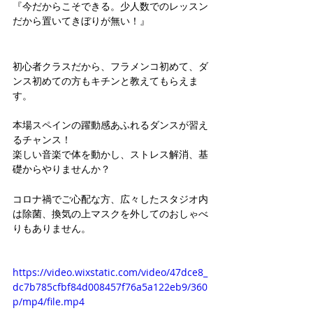
『今だからこそできる。少人数でのレッスン
だから置いてきぼりが無い！』
初心者クラスだから、フラメンコ初めて、ダ
ンス初めての方もキチンと教えてもらえま
す。
本場スペインの躍動感あふれるダンスが習え
るチャンス！
楽しい音楽で体を動かし、ストレス解消、基
礎からやりませんか？
コロナ禍でご心配な方、広々したスタジオ内
は除菌、換気の上マスクを外してのおしゃべ
りもありません。
https://video.wixstatic.com/video/47dce8_
dc7b785cfbf84d008457f76a5a122eb9/360
p/mp4/file.mp4