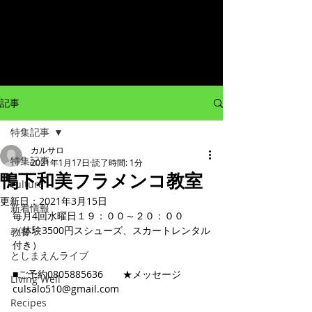
記事
特集記事
カルサロ
特集記事
2021年1月17日
読了時間: 1分
鴨下和美フラメンコ教室
culture
更新日：
2021年3月15日
新着情報
毎月4回水曜日１９：００～２０：００
（体験3500円スシューズ、スカートレンタル
教養
付き）
としまえんライブ
■ご予約0805885636　　★メッセージ　
Living Well
culsalo510@gmail.com
Recipes