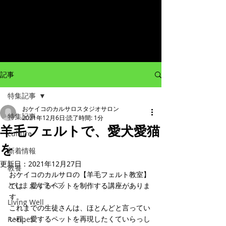
記事
特集記事
おケイコのカルサロスタジオサロン
特集記事
2021年12月6日
読了時間: 1分
羊毛フェルトで、愛犬愛猫
culture
を
新着情報
更新日：
2021年12月27日
教養
おケイコのカルサロの【羊毛フェルト教室】
としまえんライブ
では、愛するペットを制作する講座がありま
す。
Living Well
これまでの生徒さんは、ほとんどと言ってい
い程、愛するペットを再現したくていらっし
Recipes