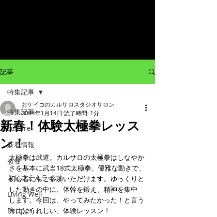
記事
特集記事
おケイコのカルサロスタジオサロン
特集記事
2023年1月14日
読了時間: 1分
新春！体験太極拳レッス
culture
ン！
新着情報
太極拳は武道。カルサロの太極拳はしなやか
教養
さを基本に武当18式太極拳。優雅な動きで、
としまえんライブ
初心者にもご参加いただけます。ゆっくりと
した動きの中に、体幹を鍛え、精神を集中
Living Well
します。今回は、やってみたかった！と言う
Recipes
方にはうれしい、体験レッスン！