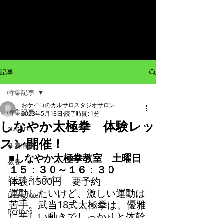
記事
特集記事
おケイコのカルサロスタジオサロン
特集記事
2023年5月18日
読了時間: 1分
しなやか太極拳 体験レッ
culture
スン開催！
新着情報
■しなやか太極拳教室　土曜日
教養
１５：３０～１６：３０
としまえんライブ
体験:1500円　要予約　
運動したいけど、激しい運動は
Living Well
苦手。武当18式太極拳は、優雅
Recipes
に美しい動きでしっかりと体幹