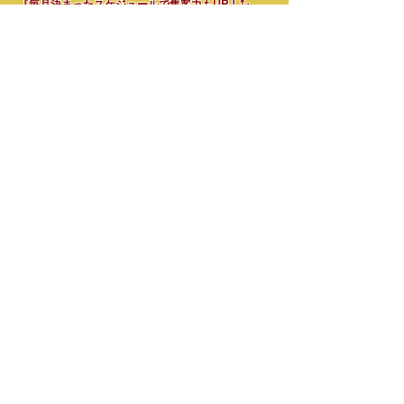
『毎月決
まったスケジュールで集客力もUP！⤴』
「定期的な利用なら安くなる！」
​
​
まずは、お電話かメッセージを！→
📞08058855636 小林まで
定期的​にご利用されたい方には、定期利用が
おススメ！
8周年キャンペーンにつき
特典満載↓
●ご新規で
＠
定期契約お申し込みの方に、
フリーレントプレゼント！（1ヶ
1ｈレンタルにつき、もう1ｈ
月間）
●只今、
入会金3000円→無料！
先頭に戻る
★
全面利用！
スタジオ42㎡+小スペース11㎡
その他設備を含む全面約
58㎡使用可！
（58㎡はトイレ洗面所含む）
定期レンタルの条件
＠
月2回以上月5時間以上のご利用の方
（いずれも
6ヶ月継続が条件）
3000円
事務手数料入会金／