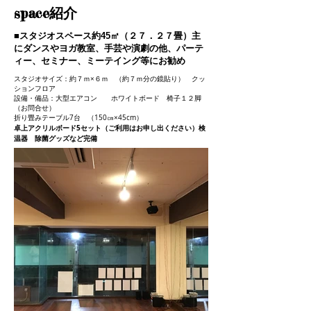
space紹介
■スタジオスペース約45㎡（２７．２７畳）主
にダンスやヨガ教室、手芸や演劇の他、パーテ
ィー、セミナー、ミーテイング等にお勧め
スタジオサイズ：約７ｍ×６ｍ （約７ｍ分の鏡貼り） クッ
ションフロア
設備・備品：大型エアコン ホワイトボード 椅子１２脚
（お問合せ）
折り畳みテーブル7台 （150㎝×45cm）
卓上アクリルボード5セット（ご利用はお申し出ください）検
温器 除菌グッズなど完備