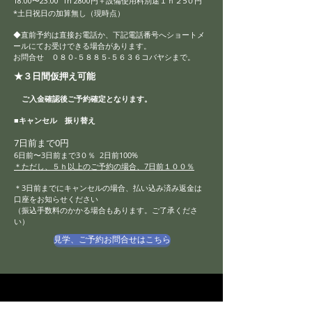
18:00〜23:00 1h 2800円
＋
設備使用料別途１ｈ２5０円
*土日祝日の加算無し（
​現時点）
◆直前予約は直接お電話か、下記電話番号へショートメ
ールにてお受けできる場合があります。
お問合せ ０８０-５８８５-５６３６コバヤシまで。
★３日間仮押え可能
ご入金確認後ご予約確定となります。
■キャンセル 振り替え
7日前まで0円
6日前〜3日前まで3０％ 2日前100%
＊ただし、５ｈ以上のご予約の場合、7日前１００％
＊3日前までにキャンセルの場合、払い込み済み返金は
口座をお知らせください
（振込手数料のかかる場合もあります。ご了承くださ
い）
見学、ご予約お問合せはこちら