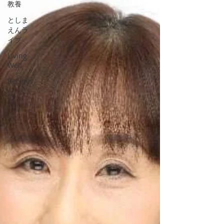
教養
としま
えんラ
イブ
Living
Well
Recipes